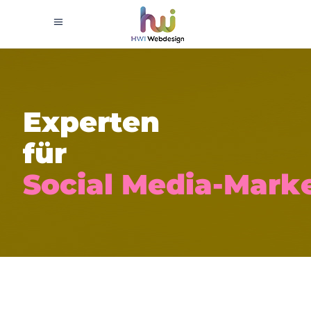
E
x
p
e
r
t
e
n
f
ü
r
S
o
c
i
a
l
M
e
d
i
a
-
M
a
r
k