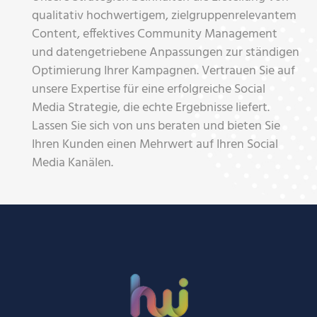
qualitativ hochwertigem, zielgruppenrelevantem
Content, effektives Community Management
und datengetriebene Anpassungen zur ständigen
Optimierung Ihrer Kampagnen. Vertrauen Sie auf
unsere Expertise für eine erfolgreiche Social
Media Strategie, die echte Ergebnisse liefert.
Lassen Sie sich von uns beraten und bieten Sie
Ihren Kunden einen Mehrwert auf Ihren Social
Media Kanälen.